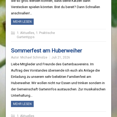
die so groß werden können, dass deine Katzen darin
Verstecken spielen könnten. Bist du bereit? Dann Schnallen
anschnallen!…
MEHR LESEN
1. Aktuelles
,
1. Praktische
Gartentipps
Sommerfest am Huberweiher
Autor:
Michael Schmolze
Juli 21, 2026
Liebe Mitglieder und Freunde des Gartenbauvereins. Im
Auftrag des Vorstandes übersende ich euch als Anlage die
Einladung zu unserem sehr beliebten Familienfest am
Huberweiher. Wir wollen nicht nur Essen und trinken sondern in
der Gemeinschaft Garteninfos austauschen. Zur musikalischen
Unterhaltung…
MEHR LESEN
1. Aktuelles