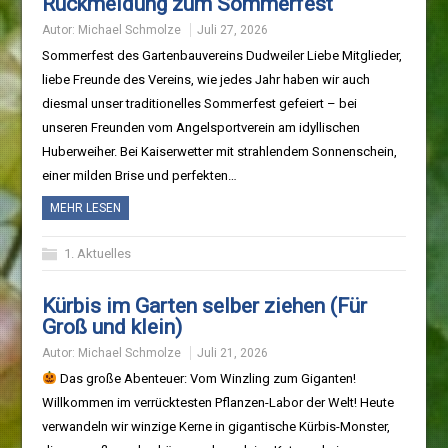
Rückmeldung zum Sommerfest
Autor:
Michael Schmolze
Juli 27, 2026
Sommerfest des Gartenbauvereins Dudweiler Liebe Mitglieder,
liebe Freunde des Vereins, wie jedes Jahr haben wir auch
diesmal unser traditionelles Sommerfest gefeiert – bei
unseren Freunden vom Angelsportverein am idyllischen
Huberweiher. Bei Kaiserwetter mit strahlendem Sonnenschein,
einer milden Brise und perfekten…
MEHR LESEN
1. Aktuelles
Kürbis im Garten selber ziehen (Für
Groß und klein)
Autor:
Michael Schmolze
Juli 21, 2026
Das große Abenteuer: Vom Winzling zum Giganten!
Willkommen im verrücktesten Pflanzen-Labor der Welt! Heute
verwandeln wir winzige Kerne in gigantische Kürbis-Monster,